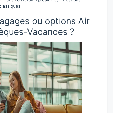
classiques.
agages ou options Air
èques-Vacances ?