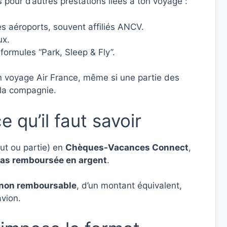
s pour d’autres prestations liées à ton voyage :
 aéroports, souvent affiliés ANCV.
ux.
ormules “Park, Sleep & Fly”.
un voyage Air France, même si une partie des
 la compagnie.
qu’il faut savoir
out ou partie) en
Chèques-Vacances Connect
,
as remboursée en argent
.
 non remboursable
, d’un montant équivalent,
avion.